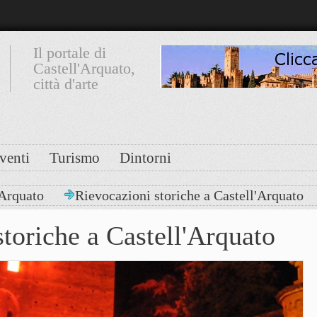
Il portale di
Castell'Arquato,
città d'arte
venti
Turismo
Dintorni
'Arquato
Rievocazioni storiche a Castell'Arquato
toriche a Castell'Arquato